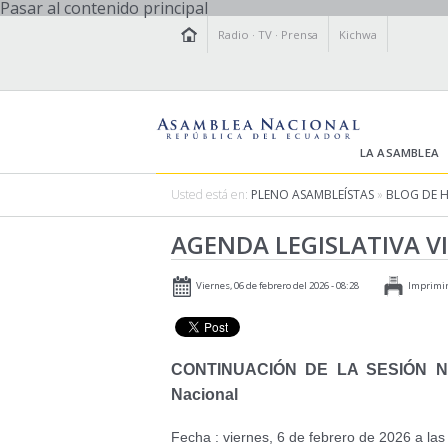
Pasar al contenido principal
Radio
·
TV
·
Prensa
Kichwa
LA ASAMBLEA
Usted está en:
PLENO ASAMBLEÍSTAS
»
BLOG DE 
AGENDA LEGISLATIVA VI
Viernes, 06 de febrero del 2026 - 08:28
Imprimi
CONTINUACIÓN DE LA SESIÓN No. 
Nacional
Fecha : viernes, 6 de febrero de 2026 a las