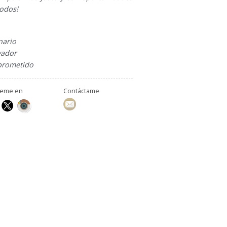
todos!
r
onario
vador
rometido
ueme en
Contáctame