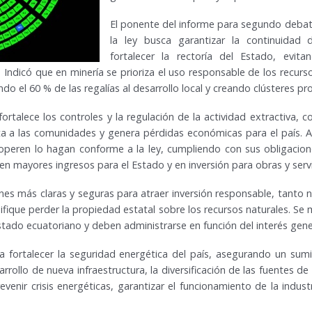
El ponente del informe para segundo debat
la ley busca garantizar la continuidad de
fortalecer la rectoría del Estado, evi
ndicó que en minería se prioriza el uso responsable de los recursos,
nando el 60 % de las regalías al desarrollo local y creando clústeres 
talece los controles y la regulación de la actividad extractiva, co
a a las comunidades y genera pérdidas económicas para el país. A
peren lo hagan conforme a la ley, cumpliendo con sus obligacione
en mayores ingresos para el Estado y en inversión para obras y servi
es más claras y seguras para atraer inversión responsable, tanto 
nifique perder la propiedad estatal sobre los recursos naturales. Se 
stado ecuatoriano y deben administrarse en función del interés gene
a fortalecer la seguridad energética del país, asegurando un sumin
rrollo de nueva infraestructura, la diversificación de las fuentes de
venir crisis energéticas, garantizar el funcionamiento de la industri