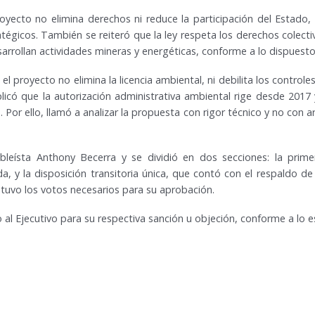
oyecto no elimina derechos ni reduce la participación del Estado
atégicos. También se reiteró que la ley respeta los derechos colecti
sarrollan actividades mineras y energéticas, conforme a lo dispuesto
l proyecto no elimina la licencia ambiental, ni debilita los control
xplicó que la autorización administrativa ambiental rige desde 2017
s. Por ello, llamó a analizar la propuesta con rigor técnico y no co
eísta Anthony Becerra y se dividió en dos secciones: la primer
a, y la disposición transitoria única, que contó con el respaldo de
 obtuvo los votos necesarios para su aprobación.
 al Ejecutivo para su respectiva sanción u objeción, conforme a lo e