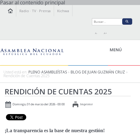
Pasar al contenido principal
Radio
·
TV
·
Prensa
Kichwa
A-
A+
MENÚ
Usted está en:
PLENO ASAMBLEÍSTAS
»
BLOG DE JUAN GUZMÁN CRUZ
»
Rendición de Cuentas 2025
LA ASAMBLEA
RENDICIÓN DE CUENTAS 2025
LEGISLAMOS
FISCALIZAMOS
Domingo, 01 de marzo del 2026 - 00:00
Imprimir
TRANSPARENCIA
PRENSA
PARTICIPACIÓN
¡La transparencia es la base de nuestra gestión!
RELACIONES INTERNACIONALES
AGENDA