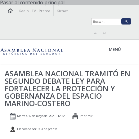
Pasar al contenido principal
Radio
·
TV
·
Prensa
Kichwa
A-
A+
MENÚ
ASAMBLEA NACIONAL TRAMITÓ EN
SEGUNDO DEBATE LEY PARA
LA ASAMBLEA
FORTALECER LA PROTECCIÓN Y
LEGISLAMOS
GOBERNANZA DEL ESPACIO
FISCALIZAMOS
MARINO-COSTERO
TRANSPARENCIA
PRENSA
Martes, 12 de mayo del 2026 - 12:32
Imprimir
PARTICIPACIÓN
Elaborado por: Sala de prensa
RELACIONES INTERNACIONALES
AGENDA