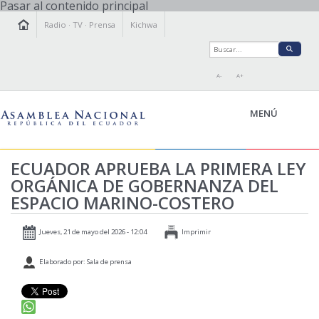
Pasar al contenido principal
Radio
·
TV
·
Prensa
Kichwa
A-
A+
MENÚ
ECUADOR APRUEBA LA PRIMERA LEY
ORGÁNICA DE GOBERNANZA DEL
LA ASAMBLEA
ESPACIO MARINO-COSTERO
LEGISLAMOS
FISCALIZAMOS
Jueves, 21 de mayo del 2026 - 12:04
Imprimir
TRANSPARENCIA
Elaborado por: Sala de prensa
PRENSA
PARTICIPACIÓN
RELACIONES INTERNACIONALES
AGENDA