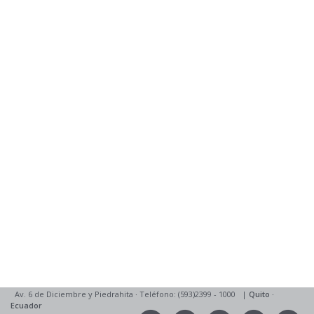
Av. 6 de Diciembre y Piedrahita
·
Teléfono: (593)2399 - 1000
|
Quito
·
Ecuador