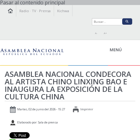
Pasar al contenido principal
Radio
·
TV
·
Prensa
Kichwa
A-
A+
MENÚ
ASAMBLEA NACIONAL CONDECORA
AL ARTISTA CHINO LINXING BAO E
LA ASAMBLEA
INAUGURA LA EXPOSICIÓN DE LA
LEGISLAMOS
CULTURA CHINA
FISCALIZAMOS
TRANSPARENCIA
Martes, 02 de junio del 2026 - 15:27
Imprimir
PRENSA
Elaborado por: Sala de prensa
PARTICIPACIÓN
RELACIONES INTERNACIONALES
AGENDA