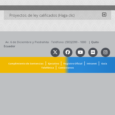
Proyectos de ley calificados (Haga clic)
Av. 6 de Diciembre y Piedrahita
·
Teléfono: (593)2399 - 1000
|
Quito
·
Ecuador
|
|
|
|
Cumplimiento de Sentencias
Ejecutivo
Registro Oficial
Intranet
Guía
|
Telefónica
Contáctanos