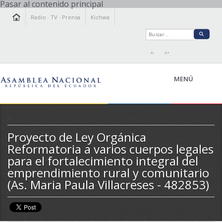
Pasar al contenido principal
Radio
·
TV
·
Prensa
Kichwa
A-
A+
MENÚ
.
Proyecto de Ley Orgánica
LA ASAMBLEA
Reformatoria a varios cuerpos legales
LEGISLAMOS
para el fortalecimiento integral del
FISCALIZAMOS
emprendimiento rural y comunitario
TRANSPARENCIA
(As. Maria Paula Villacreses - 482853)
PRENSA
PARTICIPACIÓN
RELACIONES INTERNACIONALES
AGENDA