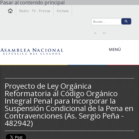
Pasar al contenido principal
Radio
·
TV
·
Prensa
Kichwa
A-
A+
MENÚ
.
Proyecto de Ley Orgánica
LA ASAMBLEA
Reformatoria al Código Orgánico
LEGISLAMOS
Integral Penal para Incorporar Ia
FISCALIZAMOS
Suspensión Condicional de la Pena en
TRANSPARENCIA
Contravenciones (As. Sergio Peña -
PRENSA
482942)
PARTICIPACIÓN
RELACIONES INTERNACIONALES
AGENDA