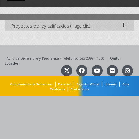
Proyectos de ley calificados (Haga clic)
Av. 6 de Diciembre y Piedrahita
·
Teléfono: (593)2399 - 1000
|
Quito
·
Ecuador
|
|
|
|
Cumplimiento de Sentencias
Ejecutivo
Registro Oficial
Intranet
Guía
|
Telefónica
Contáctanos