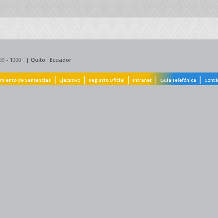
99 - 1000
|
Quito
·
Ecuador
|
|
|
|
|
miento de Sentencias
Ejecutivo
Registro Oficial
Intranet
Guía Telefónica
Contá