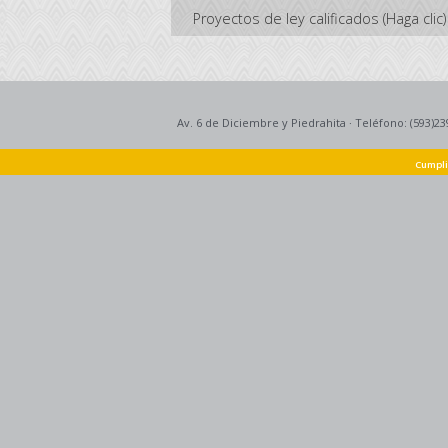
Proyectos de ley calificados (Haga clic)
Av. 6 de Diciembre y Piedrahita
·
Teléfono: (593)23
Cumpli