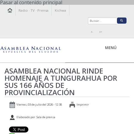
Pasar al contenido principal
Radio
·
TV
·
Prensa
Kichwa
A-
A+
MENÚ
ASAMBLEA NACIONAL RINDE
HOMENAJE A TUNGURAHUA POR
LA ASAMBLEA
SUS 166 AÑOS DE
LEGISLAMOS
PROVINCIALIZACIÓN
FISCALIZAMOS
TRANSPARENCIA
Viernes, 03 de julio del 2026 - 12:38
Imprimir
PRENSA
Elaborado por: Sala de prensa
PARTICIPACIÓN
RELACIONES INTERNACIONALES
AGENDA