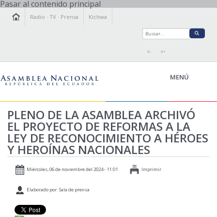
Pasar al contenido principal
Radio
·
TV
·
Prensa
Kichwa
A-
A+
MENÚ
PLENO DE LA ASAMBLEA ARCHIVÓ
EL PROYECTO DE REFORMAS A LA
LA ASAMBLEA
LEY DE RECONOCIMIENTO A HÉROES
LEGISLAMOS
Y HEROÍNAS NACIONALES
FISCALIZAMOS
TRANSPARENCIA
Miércoles, 06 de noviembre del 2024 - 11:01
Imprimir
PRENSA
Elaborado por: Sala de prensa
PARTICIPACIÓN
RELACIONES INTERNACIONALES
AGENDA