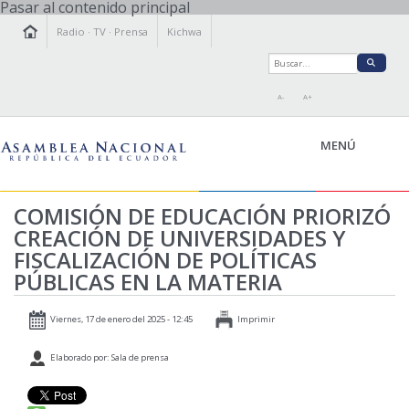
Pasar al contenido principal
Radio
·
TV
·
Prensa
Kichwa
A-
A+
MENÚ
COMISIÓN DE EDUCACIÓN PRIORIZÓ
CREACIÓN DE UNIVERSIDADES Y
LA ASAMBLEA
FISCALIZACIÓN DE POLÍTICAS
LEGISLAMOS
PÚBLICAS EN LA MATERIA
FISCALIZAMOS
TRANSPARENCIA
Viernes, 17 de enero del 2025 - 12:45
Imprimir
PRENSA
Elaborado por: Sala de prensa
PARTICIPACIÓN
RELACIONES INTERNACIONALES
AGENDA