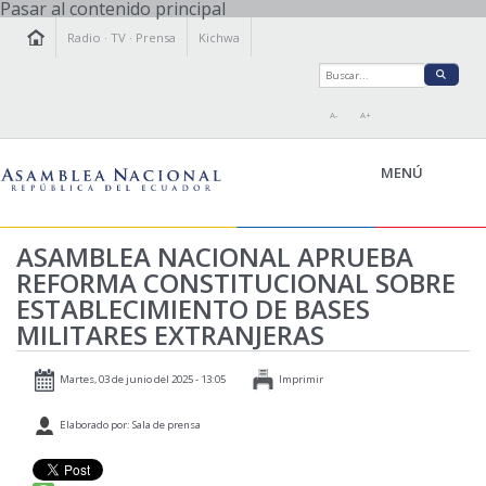
Pasar al contenido principal
Radio
·
TV
·
Prensa
Kichwa
A-
A+
MENÚ
ASAMBLEA NACIONAL APRUEBA
REFORMA CONSTITUCIONAL SOBRE
LA ASAMBLEA
ESTABLECIMIENTO DE BASES
LEGISLAMOS
MILITARES EXTRANJERAS
FISCALIZAMOS
TRANSPARENCIA
Martes, 03 de junio del 2025 - 13:05
Imprimir
PRENSA
Elaborado por: Sala de prensa
PARTICIPACIÓN
RELACIONES INTERNACIONALES
AGENDA