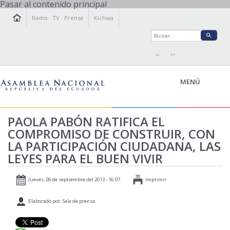
Pasar al contenido principal
Radio
·
TV
·
Prensa
Kichwa
A-
A+
MENÚ
PAOLA PABÓN RATIFICA EL
COMPROMISO DE CONSTRUIR, CON
LA ASAMBLEA
LA PARTICIPACIÓN CIUDADANA, LAS
LEGISLAMOS
LEYES PARA EL BUEN VIVIR
FISCALIZAMOS
TRANSPARENCIA
Jueves, 26 de septiembre del 2013 - 16:07
Imprimir
PRENSA
Elaborado por: Sala de prensa
PARTICIPACIÓN
RELACIONES INTERNACIONALES
AGENDA