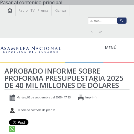
Pasar al contenido principal
Radio
·
TV
·
Prensa
Kichwa
A-
A+
MENÚ
APROBADO INFORME SOBRE
PROFORMA PRESUPUESTARIA 2025
LA ASAMBLEA
DE 40 MIL MILLONES DE DÓLARES
LEGISLAMOS
FISCALIZAMOS
Martes, 02 de septiembre del 2025 - 17:33
Imprimir
TRANSPARENCIA
Elaborado por: Sala de prensa
PRENSA
PARTICIPACIÓN
RELACIONES INTERNACIONALES
AGENDA