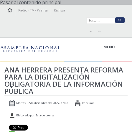
Pasar al contenido principal
Radio
·
TV
·
Prensa
Kichwa
A-
A+
MENÚ
ANA HERRERA PRESENTA REFORMA
PARA LA DIGITALIZACIÓN
LA ASAMBLEA
OBLIGATORIA DE LA INFORMACIÓN
LEGISLAMOS
PÚBLICA
FISCALIZAMOS
TRANSPARENCIA
Martes, 02 de diciembre del 2025 - 17:09
Imprimir
PRENSA
Elaborado por: Sala de prensa
PARTICIPACIÓN
RELACIONES INTERNACIONALES
AGENDA