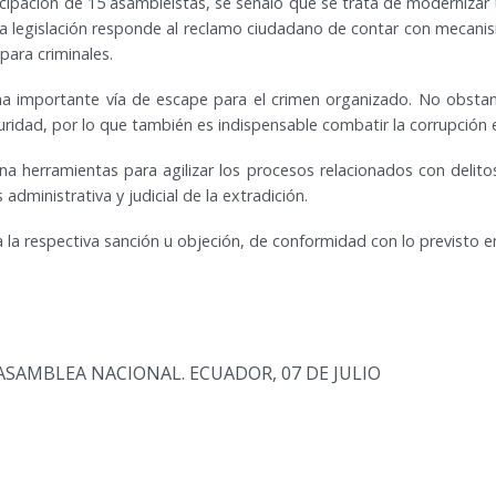
icipación de 15 asambleístas, se señaló que se trata de moderniz
 legislación responde al reclamo ciudadano de contar con mecanis
para criminales.
na importante vía de escape para el crimen organizado. No obstan
uridad, por lo que también es indispensable combatir la corrupción en
a herramientas para agilizar los procesos relacionados con delitos
 administrativa y judicial de la extradición.
a la respectiva sanción u objeción, de conformidad con lo previsto en 