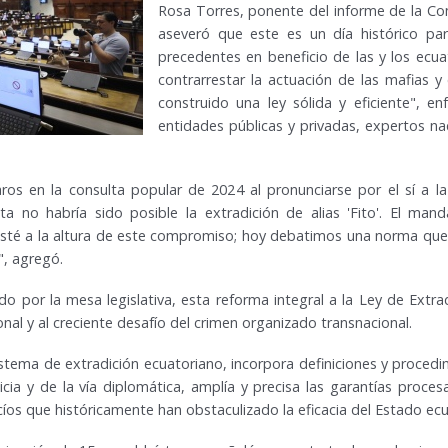
Rosa Torres, ponente del informe de la Com
aseveró que este es un día histórico par
precedentes en beneficio de las y los ecua
contrarrestar la actuación de las mafias 
construido una ley sólida y eficiente", en
entidades públicas y privadas, expertos na
ros en la consulta popular de 2024 al pronunciarse por el sí a l
sulta no habría sido posible la extradición de alias 'Fito'. El
esté a la altura de este compromiso; hoy debatimos una norma que 
", agregó.
zado por la mesa legislativa, esta reforma integral a la Ley de Ext
onal y al creciente desafío del crimen organizado transnacional.
stema de extradición ecuatoriano, incorpora definiciones y procedi
ticia y de la vía diplomática, amplía y precisa las garantías proces
acíos que históricamente han obstaculizado la eficacia del Estado ec