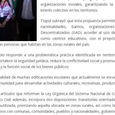
organizaciones sociales, garantizando la
interés colectivo en los territorios.
Tiupul subrayó que esta propuesta permiti
nacionalidades, barrios, organizaci
Descentralizados (GAD) acceder al uso d
como centros educativos, con el propósi
las personas que habitan en las zonas rurales del país.
lo responde a una problemática práctica identificada en territor
ortalece la seguridad jurídica, reduce la conflictividad social y p
 y la función social de los bienes públicos.
 realidad de muchas edificaciones escolares que actualmente se en
unidad para desarrollar actividades culturales, recreativas, product
rtículos que reforman la Ley Orgánica del Sistema Nacional de Co
o Civil; además, incorpora dos disposiciones transitorias orientad
utilizada, priorizando aquella ubicada en zonas rurales, así como l
ivos con comunas, comunidades, pueblos y nacionalidades, gobiernos