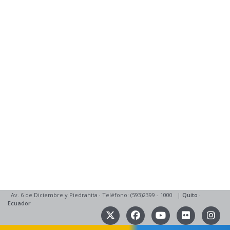
Av. 6 de Diciembre y Piedrahita
·
Teléfono: (593)2399 - 1000
|
Quito
·
Ecuador