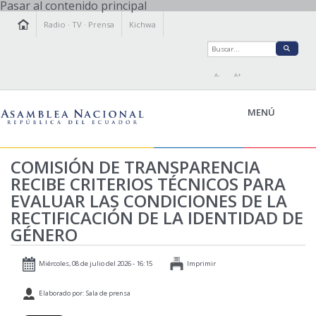
Pasar al contenido principal
Radio
·
TV
·
Prensa
Kichwa
A-
A+
MENÚ
COMISIÓN DE TRANSPARENCIA
RECIBE CRITERIOS TÉCNICOS PARA
LA ASAMBLEA
EVALUAR LAS CONDICIONES DE LA
LEGISLAMOS
RECTIFICACIÓN DE LA IDENTIDAD DE
FISCALIZAMOS
GÉNERO
TRANSPARENCIA
PRENSA
Miércoles, 08 de julio del 2026 - 16:15
Imprimir
PARTICIPACIÓN
Elaborado por: Sala de prensa
RELACIONES INTERNACIONALES
AGENDA