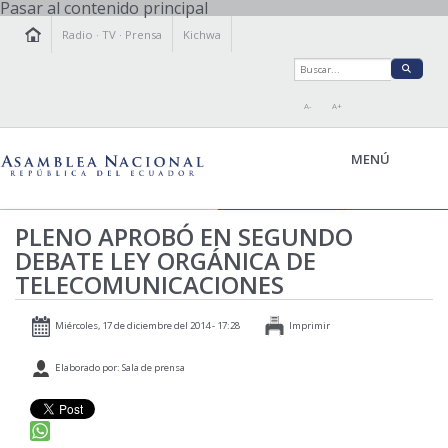
Pasar al contenido principal
Radio
·
TV
·
Prensa
Kichwa
A-
A+
MENÚ
PLENO APROBÓ EN SEGUNDO
DEBATE LEY ORGÁNICA DE
LA ASAMBLEA
TELECOMUNICACIONES
LEGISLAMOS
FISCALIZAMOS
Miércoles, 17 de diciembre del 2014 - 17:28
Imprimir
TRANSPARENCIA
Elaborado por: Sala de prensa
PRENSA
PARTICIPACIÓN
RELACIONES INTERNACIONALES
AGENDA