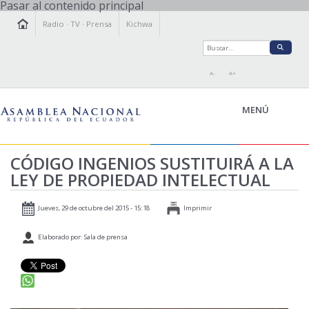
Pasar al contenido principal
Radio
·
TV
·
Prensa
Kichwa
A-
A+
MENÚ
CÓDIGO INGENIOS SUSTITUIRÁ A LA
LEY DE PROPIEDAD INTELECTUAL
LA ASAMBLEA
LEGISLAMOS
Jueves, 29 de octubre del 2015 - 15:18
Imprimir
FISCALIZAMOS
Elaborado por: Sala de prensa
TRANSPARENCIA
PRENSA
PARTICIPACIÓN
RELACIONES INTERNACIONALES
AGENDA