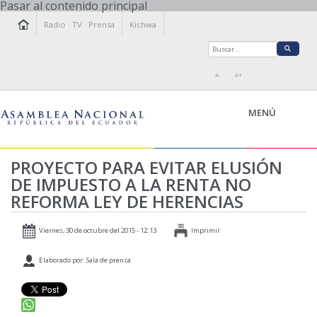
Pasar al contenido principal
Radio
·
TV
·
Prensa
Kichwa
A-
A+
MENÚ
PROYECTO PARA EVITAR ELUSIÓN
DE IMPUESTO A LA RENTA NO
LA ASAMBLEA
REFORMA LEY DE HERENCIAS
LEGISLAMOS
FISCALIZAMOS
Viernes, 30 de octubre del 2015 - 12:13
Imprimir
TRANSPARENCIA
Elaborado por: Sala de prensa
PRENSA
PARTICIPACIÓN
RELACIONES INTERNACIONALES
AGENDA