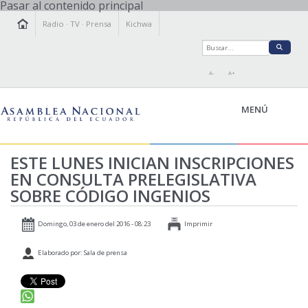
Pasar al contenido principal
Radio
·
TV
·
Prensa
Kichwa
A-
A+
MENÚ
ESTE LUNES INICIAN INSCRIPCIONES
EN CONSULTA PRELEGISLATIVA
LA ASAMBLEA
SOBRE CÓDIGO INGENIOS
LEGISLAMOS
FISCALIZAMOS
Domingo, 03 de enero del 2016 - 08:23
Imprimir
TRANSPARENCIA
Elaborado por: Sala de prensa
PRENSA
PARTICIPACIÓN
RELACIONES INTERNACIONALES
AGENDA