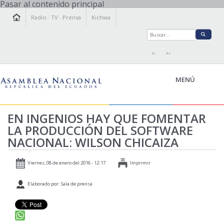
Pasar al contenido principal
Radio
·
TV
·
Prensa
Kichwa
A-
A+
MENÚ
EN INGENIOS HAY QUE FOMENTAR
LA PRODUCCIÓN DEL SOFTWARE
LA ASAMBLEA
NACIONAL: WILSON CHICAIZA
LEGISLAMOS
FISCALIZAMOS
Viernes, 08 de enero del 2016 - 12:17
Imprimir
TRANSPARENCIA
Elaborado por: Sala de prensa
PRENSA
PARTICIPACIÓN
RELACIONES INTERNACIONALES
AGENDA