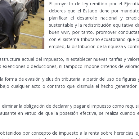
El proyecto de ley remitido por el Ejecut
deberes que el Estado tiene por mandato 
planificar el desarrollo nacional y erra
sustentable y la redistribución equitativa d
buen vivir, por tanto, promover conduct
con el sistema tributario ecuatoriano que pe
empleo, la distribución de la riqueza y contri
 estructura actual del impuesto, ni establecer nuevas tarifas y val
s exenciones o deducciones, ni tampoco impone criterios de valoraci
 forma de evasión y elusión tributaria, a partir del uso de figuras y
 bajo cualquier acto o contrato que disimula el hecho generador 
 eliminar la obligación de declarar y pagar el impuesto como requisit
usante en virtud de que la posesión efectiva, se realiza cuando 
s obtenidos por concepto de impuesto a la renta sobre herencias 