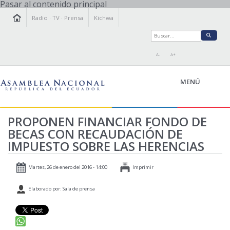
Pasar al contenido principal
Radio
·
TV
·
Prensa
Kichwa
A-
A+
MENÚ
PROPONEN FINANCIAR FONDO DE
BECAS CON RECAUDACIÓN DE
LA ASAMBLEA
IMPUESTO SOBRE LAS HERENCIAS
LEGISLAMOS
FISCALIZAMOS
Martes, 26 de enero del 2016 - 14:00
Imprimir
TRANSPARENCIA
Elaborado por: Sala de prensa
PRENSA
PARTICIPACIÓN
RELACIONES INTERNACIONALES
AGENDA