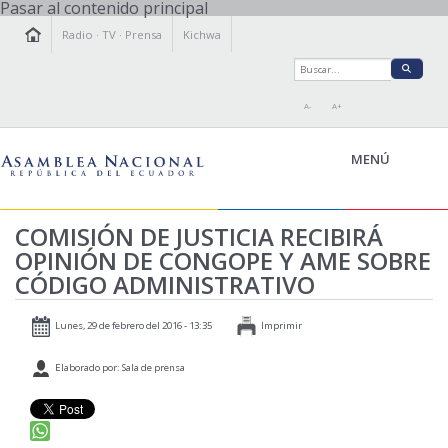
Pasar al contenido principal
Radio
·
TV
·
Prensa
Kichwa
A-
A+
MENÚ
COMISIÓN DE JUSTICIA RECIBIRÁ
OPINIÓN DE CONGOPE Y AME SOBRE
LA ASAMBLEA
CÓDIGO ADMINISTRATIVO
LEGISLAMOS
FISCALIZAMOS
Lunes, 29 de febrero del 2016 - 13:35
Imprimir
TRANSPARENCIA
Elaborado por: Sala de prensa
PRENSA
PARTICIPACIÓN
RELACIONES INTERNACIONALES
AGENDA