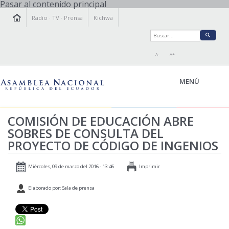
Pasar al contenido principal
Radio
·
TV
·
Prensa
Kichwa
A-
A+
MENÚ
COMISIÓN DE EDUCACIÓN ABRE
SOBRES DE CONSULTA DEL
LA ASAMBLEA
PROYECTO DE CÓDIGO DE INGENIOS
LEGISLAMOS
FISCALIZAMOS
Miércoles, 09 de marzo del 2016 - 13:46
Imprimir
TRANSPARENCIA
Elaborado por: Sala de prensa
PRENSA
PARTICIPACIÓN
RELACIONES INTERNACIONALES
AGENDA