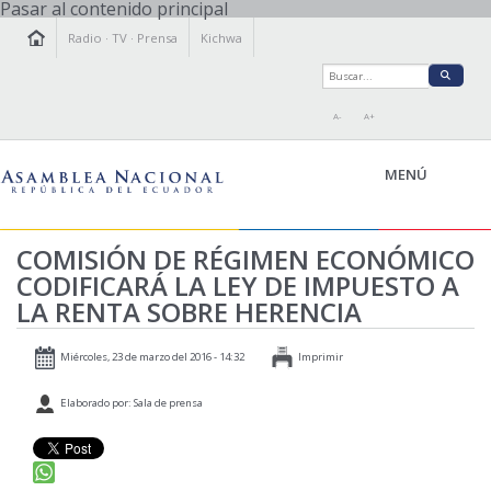
Pasar al contenido principal
Radio
·
TV
·
Prensa
Kichwa
A-
A+
MENÚ
COMISIÓN DE RÉGIMEN ECONÓMICO
CODIFICARÁ LA LEY DE IMPUESTO A
LA ASAMBLEA
LA RENTA SOBRE HERENCIA
LEGISLAMOS
FISCALIZAMOS
Miércoles, 23 de marzo del 2016 - 14:32
Imprimir
TRANSPARENCIA
Elaborado por: Sala de prensa
PRENSA
PARTICIPACIÓN
RELACIONES INTERNACIONALES
AGENDA