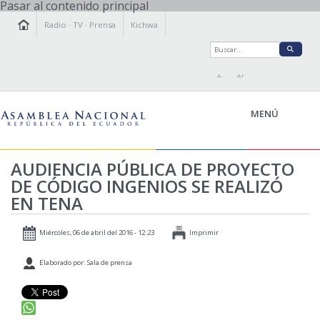
Pasar al contenido principal
Radio
·
TV
·
Prensa
Kichwa
A-
A+
MENÚ
AUDIENCIA PÚBLICA DE PROYECTO
DE CÓDIGO INGENIOS SE REALIZÓ
LA ASAMBLEA
EN TENA
LEGISLAMOS
FISCALIZAMOS
Miércoles, 06 de abril del 2016 - 12:23
Imprimir
TRANSPARENCIA
Elaborado por: Sala de prensa
PRENSA
PARTICIPACIÓN
RELACIONES INTERNACIONALES
AGENDA