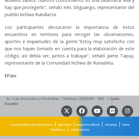
abuelos sabios; nuestro conocimiento es una biblioteca viva y
hay que protegerlo”, señaló Inés Shiguango, representante del
pueblo kichwa Rukullacta.
Los participantes destacaron la importancia de estos
encuentros en territorio para recoger las observaciones,
aportes e inquietudes de la gente.“Estoy muy satisfecho con
que nos hayan tomado en cuenta para la elaboración de este
código; así debía ser, juntos a trabajar”, señaló Jaime Tapuy,
representante de la Comunidad Kichwa de Runashitu.
EF/pv
Av. 6 de Diciembre y Piedrahita
·
Teléfono: (593)2399 - 1000
|
Quito
·
Ecuador
|
|
|
|
Cumplimiento de Sentencias
Ejecutivo
Registro Oficial
Intranet
Guía
|
Telefónica
Contáctanos