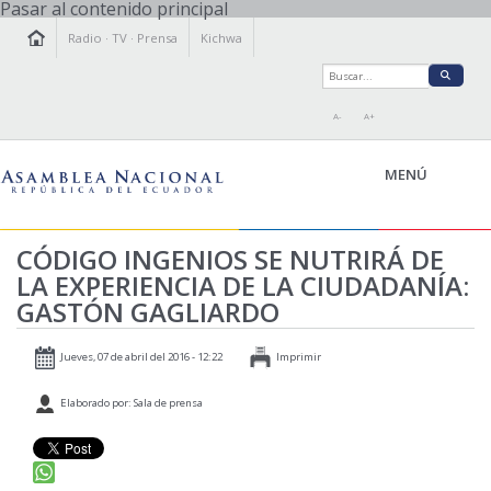
Pasar al contenido principal
Radio
·
TV
·
Prensa
Kichwa
A-
A+
MENÚ
CÓDIGO INGENIOS SE NUTRIRÁ DE
LA EXPERIENCIA DE LA CIUDADANÍA:
LA ASAMBLEA
GASTÓN GAGLIARDO
LEGISLAMOS
FISCALIZAMOS
Jueves, 07 de abril del 2016 - 12:22
Imprimir
TRANSPARENCIA
Elaborado por: Sala de prensa
PRENSA
PARTICIPACIÓN
RELACIONES INTERNACIONALES
AGENDA