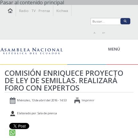
Pasar al contenido principal
Radio
·
TV
·
Prensa
Kichwa
A-
A+
MENÚ
COMISIÓN ENRIQUECE PROYECTO
DE LEY DE SEMILLAS. REALIZARÁ
LA ASAMBLEA
FORO CON EXPERTOS
LEGISLAMOS
FISCALIZAMOS
Miércoles, 13 de abril del 2016 - 14:53
Imprimir
TRANSPARENCIA
Elaborado por: Sala de prensa
PRENSA
PARTICIPACIÓN
RELACIONES INTERNACIONALES
AGENDA