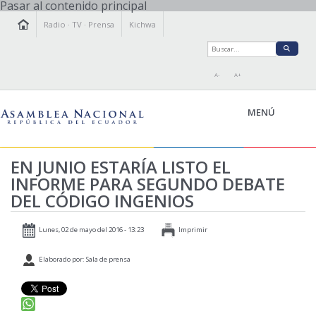
Pasar al contenido principal
Radio
·
TV
·
Prensa
Kichwa
A-
A+
MENÚ
EN JUNIO ESTARÍA LISTO EL
INFORME PARA SEGUNDO DEBATE
LA ASAMBLEA
DEL CÓDIGO INGENIOS
LEGISLAMOS
FISCALIZAMOS
Lunes, 02 de mayo del 2016 - 13:23
Imprimir
TRANSPARENCIA
Elaborado por: Sala de prensa
PRENSA
PARTICIPACIÓN
RELACIONES INTERNACIONALES
AGENDA