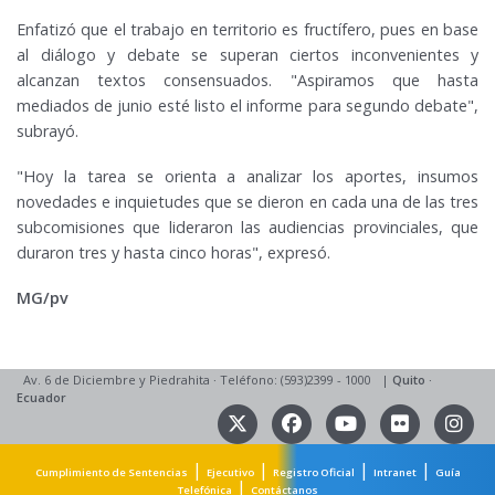
Enfatizó que el trabajo en territorio es fructífero, pues en base
al diálogo y debate se superan ciertos inconvenientes y
alcanzan textos consensuados. "Aspiramos que hasta
mediados de junio esté listo el informe para segundo debate",
subrayó.
"Hoy la tarea se orienta a analizar los aportes, insumos
novedades e inquietudes que se dieron en cada una de las tres
subcomisiones que lideraron las audiencias provinciales, que
duraron tres y hasta cinco horas", expresó.
MG/pv
Av. 6 de Diciembre y Piedrahita
·
Teléfono: (593)2399 - 1000
|
Quito
·
Ecuador
|
|
|
|
Cumplimiento de Sentencias
Ejecutivo
Registro Oficial
Intranet
Guía
|
Telefónica
Contáctanos