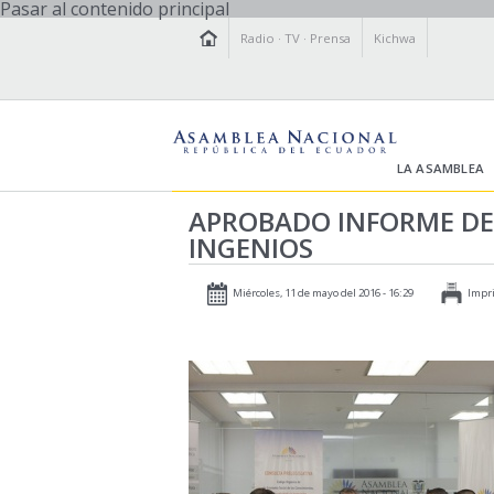
Pasar al contenido principal
Radio
·
TV
·
Prensa
Kichwa
LA ASAMBLEA
APROBADO INFORME DE 
INGENIOS
Miércoles, 11 de mayo del 2016 - 16:29
Impr