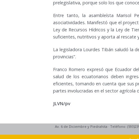
prelegislativa, porque solo los que conoc
Entre tanto, la asambleísta Marisol 
asociatividades. Manifestó que el proyec
Ley de Recursos Hídricos y la Ley de Tier
suficientes, nutritivos y aporta al rescate
La legisladora Lourdes Tibán saludó la de
provincias”.
Franco Romero expresó que Ecuador debe 
salud de los ecuatorianos deben ingres
eficientes, tomando en cuenta que sus pr
partes involucradas en el sector agrícola de
JLVN/pv
Av. 6 de Diciembre y Piedrahita
·
Teléfono: (593)23