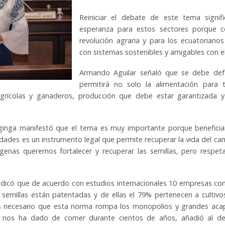
Reiniciar el debate de este tema signi
esperanza para estos sectores porque co
revolución agraria y para los ecuatorianos
con sistemas sostenibles y amigables con e
Armando Aguilar señaló que se debe def
permitirá no solo la alimentación para t
grícolas y ganaderos, producción que debe estar garantizada y
ginga manifestó que el tema es muy importante porque beneficia
dades es un instrumento legal que permite recuperar la vida del ca
genas queremos fortalecer y recuperar las semillas, pero respeta
 indicó que de acuerdo con estudios internacionales 10 empresas co
e semillas están patentadas y de ellas el 79% pertenecen a cultiv
es necesario que esta norma rompa los monopolios y grandes acap
e nos ha dado de comer durante cientos de años, añadió al de