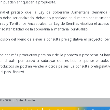
en pueden enriquecer la propuesta.
Peñafiel precisó que la Ley de Soberanía Alimentaria demand
to debe ser analizado, debatido y anclado en el marco constituciona
ras y Territorios Ancestrales. La Ley de Semillas viabiliza el acc
 y sostenibilidad de la soberanía alimentaria, puntualizó.
cisión del Pleno de elevar a consulta prelegislativa el proyecto, pe
ser más productivo para salir de la pobreza y prosperar. Si hay 
ar al país, puntualizó al subrayar que es bueno que se establez
oductos se podrán vender a otros países. La consulta prelegislati
l país, finalizó.
99 - 1000
|
Quito
·
Ecuador
|
|
|
|
|