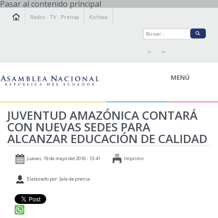
Pasar al contenido principal
Radio
·
TV
·
Prensa
Kichwa
A-
A+
MENÚ
JUVENTUD AMAZÓNICA CONTARÁ
CON NUEVAS SEDES PARA
LA ASAMBLEA
ALCANZAR EDUCACIÓN DE CALIDAD
LEGISLAMOS
FISCALIZAMOS
Jueves, 19 de mayo del 2016 - 13:41
Imprimir
TRANSPARENCIA
Elaborado por: Sala de prensa
PRENSA
PARTICIPACIÓN
RELACIONES INTERNACIONALES
AGENDA