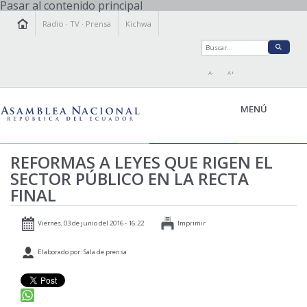
Pasar al contenido principal
Radio
·
TV
·
Prensa
Kichwa
A-
A+
MENÚ
REFORMAS A LEYES QUE RIGEN EL
SECTOR PÚBLICO EN LA RECTA
LA ASAMBLEA
FINAL
LEGISLAMOS
FISCALIZAMOS
Viernes, 03 de junio del 2016 - 16:22
Imprimir
TRANSPARENCIA
Elaborado por: Sala de prensa
PRENSA
PARTICIPACIÓN
RELACIONES INTERNACIONALES
AGENDA