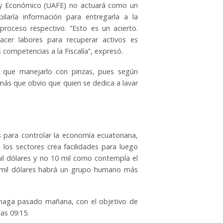
ro y Económico (UAFE) no actuará como un
pilaría información para entregarla a la
 proceso respectivo. ”Esto es un acierto.
er labores para recuperar activos es
s competencias a la Fiscalía”, expresó.
 que manejarlo con pinzas, pues según
 más que obvio que quien se dedica a lavar
 para controlar la economía ecuatoriana,
 los sectores crea facilidades para luego
mil dólares y no 10 mil como contempla el
0 mil dólares habrá un grupo humano más
e haga pasado mañana, con el objetivo de
as 09:15.