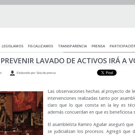
LEGISLAMOS
FISCALIZAMOS
TRANSPARENCIA
PRENSA
PARTICIPACIÓ
PREVENIR LAVADO DE ACTIVOS IRÁ A V
ir
Elaborado por: Sala de prensa
Las observaciones hechas al proyecto de l
intervenciones realizadas tanto por asamb
claro que lo que consta en la ley es téc
además concuerdan en que es beneficiosa su
El asambleísta Ramiro Aguilar aseguró que
se judicializan los procesos. Agregó que 