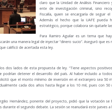
claro que la Unidad de Análisis Financie
ente de investigación criminal, sino reco
Fiscalía, quien se encargaría de seguir el
Además el hecho que la UAFE pueda hac
estratégico, porque colabora sin quitarle la
Para Ramiro Aguilar es un tema que hay
scarán una manera legal de inyectar “dinero sucio”. Aseguró que es
ue calificó de acertada esta ley.
los dos lados de esta propuesta de ley. “Tiene aspectos positivos
odrían detener el desarrollo del país. Al haber incluido a todos
olicitó que el monto mínimo de inversión en el extranjero sea 50 
radualmente cada dos años hasta llegar a los 10 mil, pues con 5
Virgilio Hernández, ponente del proyecto, pidió que la votación s
as durante el segundo debate. La sesión se reanudará este jueves a l