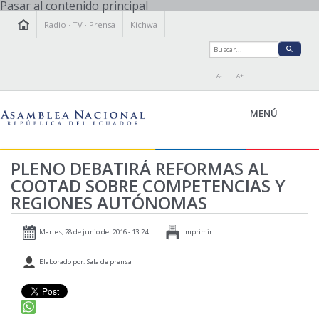
Pasar al contenido principal
Radio
·
TV
·
Prensa
Kichwa
A-
A+
MENÚ
PLENO DEBATIRÁ REFORMAS AL
COOTAD SOBRE COMPETENCIAS Y
LA ASAMBLEA
REGIONES AUTÓNOMAS
LEGISLAMOS
FISCALIZAMOS
Martes, 28 de junio del 2016 - 13:24
Imprimir
TRANSPARENCIA
Elaborado por: Sala de prensa
PRENSA
PARTICIPACIÓN
RELACIONES INTERNACIONALES
AGENDA