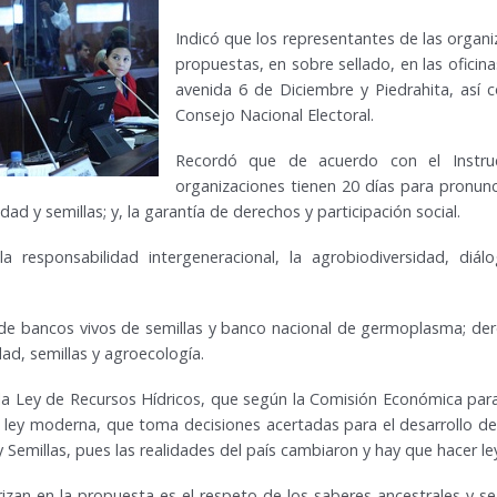
Indicó que los representantes de las organ
propuestas, en sobre sellado, en las oficin
avenida 6 de Diciembre y Piedrahita, así 
Consejo Nacional Electoral.
Recordó que de acuerdo con el Instruct
organizaciones tienen 20 días para pronun
ad y semillas; y, la garantía de derechos y participación social.
responsabilidad intergeneracional, la agrobiodiversidad, diál
de bancos vivos de semillas y banco nacional de germoplasma; der
ad, semillas y agroecología.
 la Ley de Recursos Hídricos, que según la Comisión Económica para
ley moderna, que toma decisiones acertadas para el desarrollo de l
y Semillas, pues las realidades del país cambiaron y hay que hacer l
izan en la propuesta es el respeto de los saberes ancestrales y se 