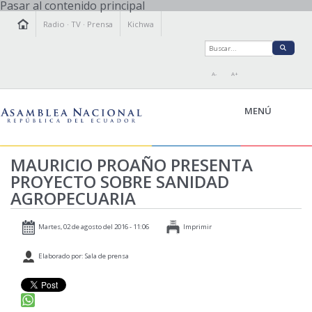
Pasar al contenido principal
Radio
·
TV
·
Prensa
Kichwa
A-
A+
MENÚ
MAURICIO PROAÑO PRESENTA
PROYECTO SOBRE SANIDAD
LA ASAMBLEA
AGROPECUARIA
LEGISLAMOS
FISCALIZAMOS
Martes, 02 de agosto del 2016 - 11:06
Imprimir
TRANSPARENCIA
Elaborado por: Sala de prensa
PRENSA
PARTICIPACIÓN
RELACIONES INTERNACIONALES
AGENDA