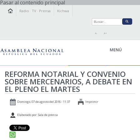
Pasar al contenido principal
Radio
·
TV
·
Prensa
Kichwa
A-
A+
MENÚ
REFORMA NOTARIAL Y CONVENIO
SOBRE MERCENARIOS, A DEBATE EN
LA ASAMBLEA
EL PLENO EL MARTES
LEGISLAMOS
FISCALIZAMOS
Domingo, 07 de agosto del 2016 - 11:37
Imprimir
TRANSPARENCIA
Elaborado por: Sala de prensa
PRENSA
PARTICIPACIÓN
RELACIONES INTERNACIONALES
AGENDA