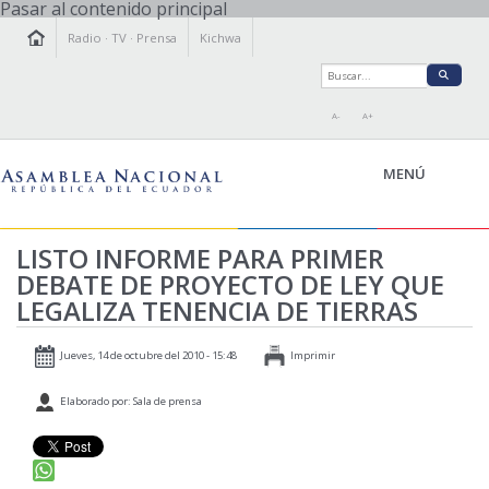
Pasar al contenido principal
Radio
·
TV
·
Prensa
Kichwa
A-
A+
MENÚ
LISTO INFORME PARA PRIMER
DEBATE DE PROYECTO DE LEY QUE
LA ASAMBLEA
LEGALIZA TENENCIA DE TIERRAS
LEGISLAMOS
FISCALIZAMOS
Jueves, 14 de octubre del 2010 - 15:48
Imprimir
TRANSPARENCIA
Elaborado por: Sala de prensa
PRENSA
PARTICIPACIÓN
RELACIONES INTERNACIONALES
AGENDA