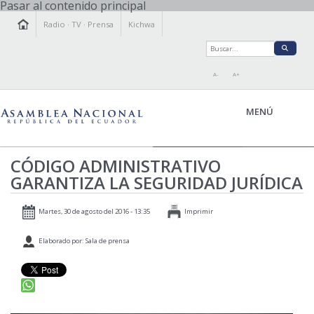
Pasar al contenido principal
Radio
·
TV
·
Prensa
Kichwa
A-
A+
MENÚ
CÓDIGO ADMINISTRATIVO
GARANTIZA LA SEGURIDAD JURÍDICA
LA ASAMBLEA
LEGISLAMOS
Martes, 30 de agosto del 2016 - 13:35
Imprimir
FISCALIZAMOS
Elaborado por: Sala de prensa
TRANSPARENCIA
PRENSA
PARTICIPACIÓN
RELACIONES INTERNACIONALES
AGENDA