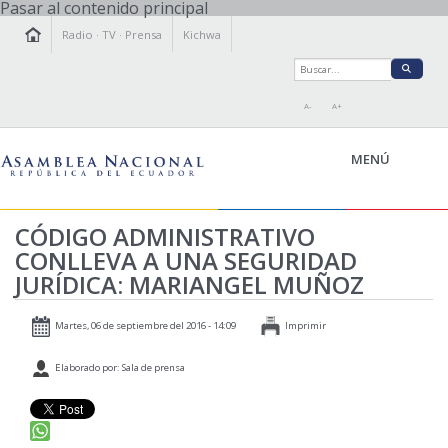
Pasar al contenido principal
Radio
·
TV
·
Prensa
Kichwa
A-
A+
MENÚ
CÓDIGO ADMINISTRATIVO
CONLLEVA A UNA SEGURIDAD
LA ASAMBLEA
JURÍDICA: MARIANGEL MUÑOZ
LEGISLAMOS
FISCALIZAMOS
Martes, 06 de septiembre del 2016 - 14:09
Imprimir
TRANSPARENCIA
Elaborado por: Sala de prensa
PRENSA
PARTICIPACIÓN
RELACIONES INTERNACIONALES
AGENDA