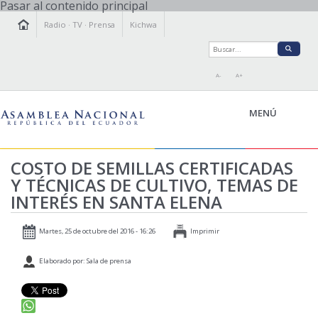
Pasar al contenido principal
Radio
·
TV
·
Prensa
Kichwa
A-
A+
MENÚ
COSTO DE SEMILLAS CERTIFICADAS
Y TÉCNICAS DE CULTIVO, TEMAS DE
LA ASAMBLEA
INTERÉS EN SANTA ELENA
LEGISLAMOS
FISCALIZAMOS
Martes, 25 de octubre del 2016 - 16:26
Imprimir
TRANSPARENCIA
Elaborado por: Sala de prensa
PRENSA
PARTICIPACIÓN
RELACIONES INTERNACIONALES
AGENDA