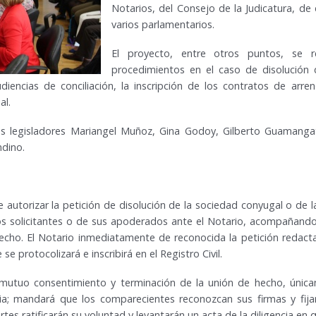
Notarios, del Consejo de la Judicatura, de 
varios parlamentarios.
El proyecto, entre otros puntos, se r
procedimientos en el caso de disolución
encias de conciliación, la inscripción de los contratos de arren
al.
los legisladores Mariangel Muñoz, Gina Godoy, Gilberto Guamangate
ndino.
ne autorizar la petición de disolución de la sociedad conyugal o de
os solicitantes o de sus apoderados ante el Notario, acompañando
echo. El Notario inmediatamente de reconocida la petición redacta
e protocolizará e inscribirá en el Registro Civil.
r mutuo consentimiento y terminación de la unión de hecho, única
 mandará que los comparecientes reconozcan sus firmas y fijar
es ratificarán su voluntad y levantarán un acta de la diligencia en q