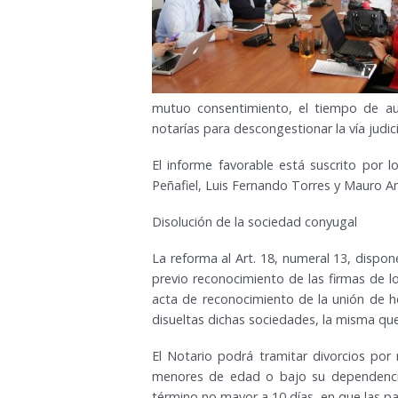
mutuo consentimiento, el tiempo de audi
notarías para descongestionar la vía judici
El informe favorable está suscrito por 
Peñafiel, Luis Fernando Torres y Mauro A
Disolución de la sociedad conyugal
La reforma al Art. 18, numeral 13, dispo
previo reconocimiento de las firmas de l
acta de reconocimiento de la unión de h
disueltas dichas sociedades, la misma que s
El Notario podrá tramitar divorcios po
menores de edad o bajo su dependencia;
término no mayor a 10 días, en que las part