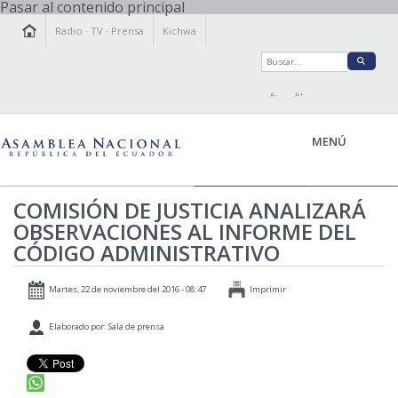
Pasar al contenido principal
Radio
·
TV
·
Prensa
Kichwa
A-
A+
MENÚ
COMISIÓN DE JUSTICIA ANALIZARÁ
OBSERVACIONES AL INFORME DEL
LA ASAMBLEA
CÓDIGO ADMINISTRATIVO
LEGISLAMOS
FISCALIZAMOS
Martes, 22 de noviembre del 2016 - 08:47
Imprimir
TRANSPARENCIA
Elaborado por: Sala de prensa
PRENSA
PARTICIPACIÓN
RELACIONES INTERNACIONALES
AGENDA