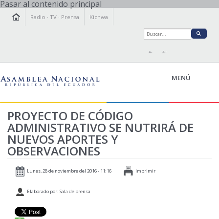
Pasar al contenido principal
Radio
·
TV
·
Prensa
Kichwa
A-
A+
MENÚ
PROYECTO DE CÓDIGO
ADMINISTRATIVO SE NUTRIRÁ DE
LA ASAMBLEA
NUEVOS APORTES Y
LEGISLAMOS
OBSERVACIONES
FISCALIZAMOS
TRANSPARENCIA
Lunes, 28 de noviembre del 2016 - 11:16
Imprimir
PRENSA
Elaborado por: Sala de prensa
PARTICIPACIÓN
RELACIONES INTERNACIONALES
AGENDA