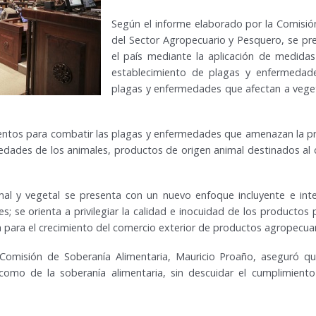
Según el informe elaborado por la Comisión
del Sector Agropecuario y Pesquero, se pr
el país mediante la aplicación de medidas
establecimiento de plagas y enfermedade
plagas y enfermedades que afectan a veget
ientos para combatir las plagas y enfermedades que amenazan la pr
medades de los animales, productos de origen animal destinados a
imal y vegetal se presenta con un nuevo enfoque incluyente e int
 se orienta a privilegiar la calidad e inocuidad de los productos p
ia para el crecimiento del comercio exterior de productos agropecuar
Comisión de Soberanía Alimentaria, Mauricio Proaño, aseguró que
í como de la soberanía alimentaria, sin descuidar el cumplimien